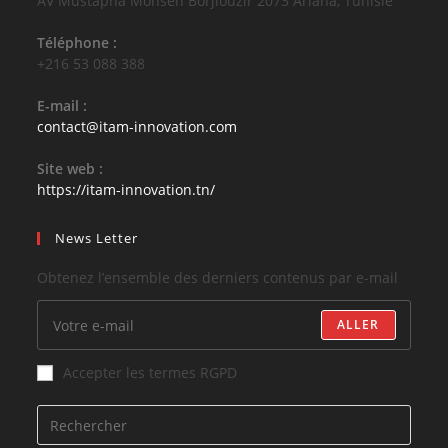
AV Mustapha Mohsen Borjlouzir 2073 Ariana, Tunisie
Téléphone :
+216 53 088 388
E-mail :
contact@itam-innovation.com
Site web :
https://itam-innovation.tn/
News Letter
Obtenez l’ensemble des derniers contenus par e-mail
ALLER
Accepter les termes RGPD